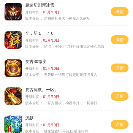
超速切割新冰雪
详情
开服时间：
01月/10日
版本介绍：
送捐献狂暴大小神魔永久耐玩
全．新１．７６
详情
开服时间：
01月/10日
版本介绍：
简洁、干净元宝好打好服稳定长久老服
复古80微变
详情
开服时间：
01月/10日
版本介绍：
无赞助一切靠打稳定耐玩怀旧复古
复古沉默。一区。
详情
开服时间：
01月/10日
版本介绍：
，官方授权，神器靠打，一切靠打，
沉默
详情
开服时间：
01月/10日
版本介绍：
独家复古03年沉默.破馆珍剑.