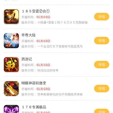
１８５雷霆②合①
详情
开服时间：
01月/10日
版本介绍：
小怪爆+⑨套１秒７６刀９５范围捡物
帝尊大陆
详情
开服时间：
01月/10日
版本介绍：
一个会员打天下谁都有可能是黑马
西游记
详情
开服时间：
01月/10日
版本介绍：
你没玩过的传奇
蝴蝶神器轻微变
详情
开服时间：
01月/10日
版本介绍：
简单粗暴耐玩好玩不伤脑跪求体验
１７６专属极品
详情
开服时间：
01月/10日