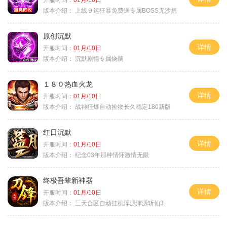
版本介绍：
上线９运狂暴免费送专属BOSS无沙捐
原创沉默
详情
开服时间：
01月/10日
版本介绍：
沉默剧情专属烧脑
１８０热血火龙
详情
开服时间：
01月/10日
版本介绍：
战神狂爆自动捡物长久稳定180新版
红日沉默
详情
开服时间：
01月/10日
版本介绍：
纪念03年那种情怀激情无限
终极吾辈新神器
详情
开服时间：
01月/10日
版本介绍：
三天合区自动挂机浑源渾源斩仙3