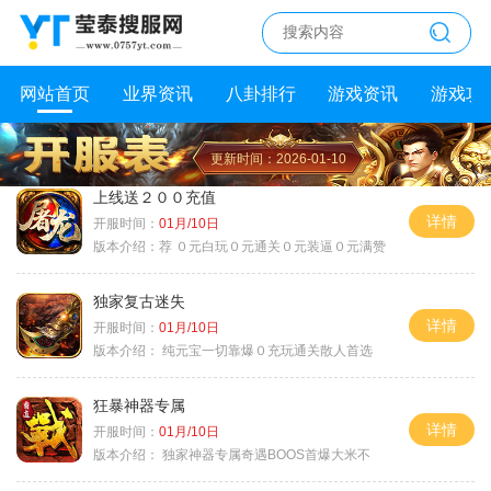
网站首页
业界资讯
八卦排行
游戏资讯
游戏攻
更新时间：2026-01-10
上线送２００充值
详情
开服时间：
01月/10日
版本介绍：
荐 ０元白玩０元通关０元装逼０元满赞
独家复古迷失
详情
开服时间：
01月/10日
版本介绍：
纯元宝一切靠爆０充玩通关散人首选
狂暴神器专属
详情
开服时间：
01月/10日
版本介绍：
独家神器专属奇遇BOOS首爆大米不